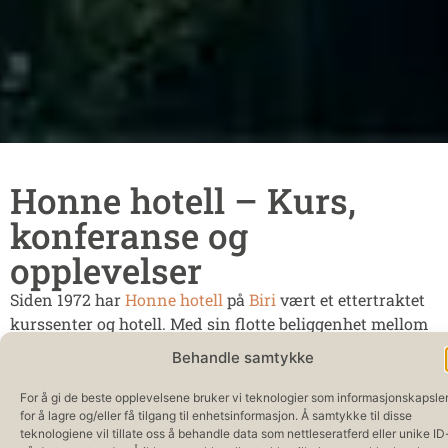
Honne hotell – Kurs,
konferanse og
opplevelser
Siden 1972 har
Honne hotell
på
Biri
vært et ettertraktet
kurssenter og hotell. Med sin flotte beliggenhet mellom
Mjøsbyene
Lillehammer
,
Hamar
og
Gjøvik
, og som
Behandle samtykke
frittstående hotell, er Honne et naturlig valg for kurs og
konferanser. Eller som utgangspunkt for familier som
For å gi de beste opplevelsene bruker vi teknologier som informasjonskapsle
for å lagre og/eller få tilgang til enhetsinformasjon. Å samtykke til disse
vil utforske Mjøsregionens høydepunkter:
Vikingskipet
,
teknologiene vil tillate oss å behandle data som nettleseratferd eller unike ID
Domkirkeodden
,
Hedmarksmuseet
,
Skibladner
,